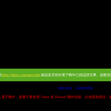
權拒絕閣下進場，有關演唱會門票費用、購票手續費恕不退還。
反，主辦方有權請其離場，有關演唱會門票費用、購票手續費恕不退還。
至
https://kktix.com/users/edit
確認是否您的電子郵件已經認證完畢。提醒您請勿
到電子門票 QR Code，您可以前往
App Store
／
Google Play
下載 KKTI
郵件，盡量不要使用 Yahoo 或 Hotmail 郵件信箱，以免因為
de 限一人使用。如閣下購買的是多張門票，則會收到同等數量的 QR code。
以確保您的權益。